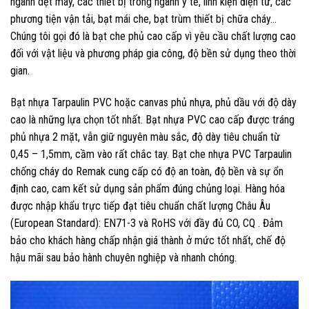
ngành dệt may, các thiết bị trong ngành y tế, linh kiện điện tử, các
phương tiện vận tải, bạt mái che, bạt trùm thiết bị chữa cháy…
Chúng tôi gọi đó là bạt che phủ cao cấp vì yêu cầu chất lượng cao
đối với vật liệu và phương pháp gia công, độ bền sử dụng theo thời
gian.
Bạt nhựa Tarpaulin PVC hoặc canvas phủ nhựa, phủ dầu với độ dày
cao là những lựa chọn tốt nhất. Bạt nhựa PVC cao cấp được tráng
phủ nhựa 2 mặt, vẫn giữ nguyên màu sắc, độ dày tiêu chuẩn từ
0,45 – 1,5mm, cầm vào rất chắc tay. Bạt che nhựa PVC Tarpaulin
chống cháy do Remak cung cấp có độ an toàn, độ bền và sự ổn
định cao, cam kết sử dụng sản phẩm đúng chủng loại. Hàng hóa
được nhập khẩu trực tiếp đạt tiêu chuẩn chất lượng Châu Âu
(European Standard): EN71-3 và RoHS với đầy đủ CO, CQ . Đảm
bảo cho khách hàng chấp nhận giá thành ở mức tốt nhất, chế độ
hậu mãi sau bảo hành chuyên nghiệp và nhanh chóng.