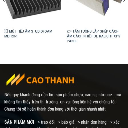
💥 MÚT TIÊU ÂM STUDIOFOAM
👉 TẤM TƯỜNG LẮP GHÉP CÁCH
METRO-1
ÂM CÁCH NHIỆT ULTRALIGHT XPS
PANEL
Nếu quý khách đang cần tìm sản phẩm nhựa, cao su, silicone... mà
không tìm thấy trên thị trường, xin vui lòng liên hệ với chúng tôi.
Chúng tôi sẽ hoàn thành đơn hàng với thời gian nhanh nhất.
SẢN PHẨM MỚI
–> trao đổi –> báo giá –> nhận đơn hàng –> xác