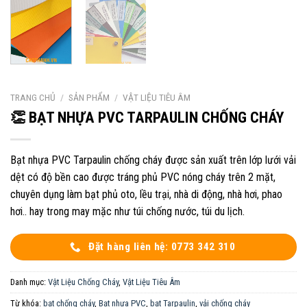
TRANG CHỦ
/
SẢN PHẨM
/
VẬT LIỆU TIÊU ÂM
👏 BẠT NHỰA PVC TARPAULIN CHỐNG CHÁY
Bạt nhựa PVC Tarpaulin chống cháy được sản xuất trên lớp lưới vải
dệt có độ bền cao được tráng phủ PVC nóng cháy trên 2 mặt,
chuyên dụng làm bạt phủ oto, lều trại, nhà di động, nhà hơi, phao
hơi.. hay trong may mặc như túi chống nước, túi du lịch.
Đặt hàng liên hệ: 0773 342 310
Danh mục:
Vật Liệu Chống Cháy
,
Vật Liệu Tiêu Âm
Từ khóa:
bạt chống cháy
,
Bạt nhựa PVC
,
bạt Tarpaulin
,
vải chống cháy