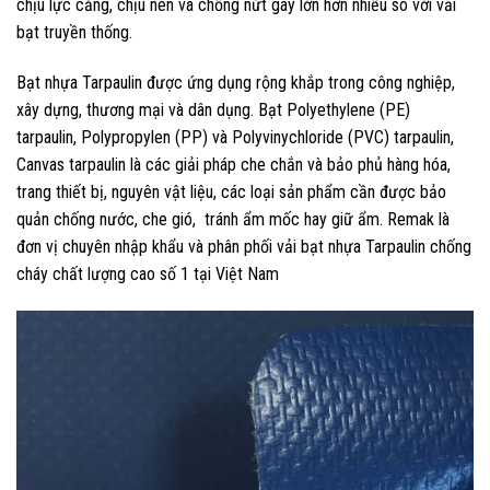
chịu lực căng, chịu nén và chống nứt gãy lớn hơn nhiều so với vải
bạt truyền thống.
Bạt nhựa Tarpaulin được ứng dụng rộng khắp trong công nghiệp,
xây dựng, thương mại và dân dụng. Bạt Polyethylene (PE)
tarpaulin, Polypropylen (PP) và Polyvinychloride (PVC) tarpaulin,
Canvas tarpaulin là các giải pháp che chắn và bảo phủ hàng hóa,
trang thiết bị, nguyên vật liệu, các loại sản phẩm cần được bảo
quản chống nước, che gió, tránh ẩm mốc hay giữ ẩm. Remak là
đơn vị chuyên nhập khẩu và phân phối vải bạt nhựa Tarpaulin chống
cháy chất lượng cao số 1 tại Việt Nam