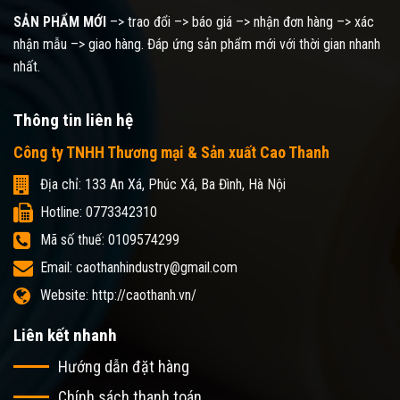
SẢN PHẨM MỚI
–> trao đổi –> báo giá –> nhận đơn hàng –> xác
nhận mẫu –> giao hàng. Đáp ứng sản phẩm mới với thời gian nhanh
nhất.
Thông tin liên hệ
Công ty TNHH Thương mại & Sản xuất Cao Thanh
Địa chỉ: 133 An Xá, Phúc Xá, Ba Đình, Hà Nội
Hotline: 0773342310
Mã số thuế: 0109574299
Email: caothanhindustry@gmail.com
Website: http://caothanh.vn/
Liên kết nhanh
Hướng dẫn đặt hàng
Chính sách thanh toán