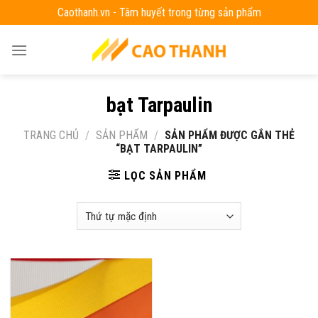
Skip
Caothanh.vn - Tâm huyết trong từng sản phẩm
to
content
bạt Tarpaulin
TRANG CHỦ
/
SẢN PHẨM
/
SẢN PHẨM ĐƯỢC GẮN THẺ
“BẠT TARPAULIN”
LỌC SẢN PHẨM