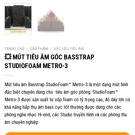
TRANG CHỦ
/
SẢN PHẨM
/
VẬT LIỆU TIÊU ÂM
💥 MÚT TIÊU ÂM GÓC BASSTRAP
STUDIOFOAM METRO-3
Mút tiêu âm Basstrap StudioFoam™ Metro-3 là một dạng mút hình
đặc biệt chuyên dùng cho tiêu âm góc phòng. StudioFoam™
Metro-3 được sản xuất từ xốp foam có tỷ trọng cao, độ dày lớn có
khả năng hấp thụ âm bass cực tốt thường được dùng cho các
phòng nghe nhạc Hi-end, các Studio truyền hình và các phòng thu
âm chuyên nghiệp.