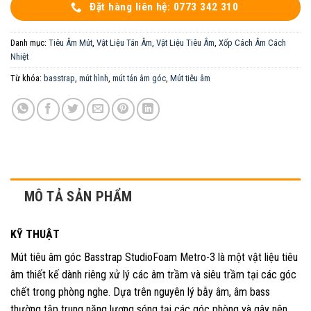
Đặt hàng liên hệ: 0773 342 310
Danh mục:
Tiêu Âm Mút
,
Vật Liệu Tán Âm
,
Vật Liệu Tiêu Âm
,
Xốp Cách Âm Cách
Nhiệt
Từ khóa:
basstrap
,
mút hình
,
mút tán âm góc
,
Mút tiêu âm
MÔ TẢ SẢN PHẨM
KỸ THUẬT
Mút tiêu âm góc Basstrap StudioFoam Metro-3 là một vật liệu tiêu
âm thiết kế dành riêng xử lý các âm trầm và siêu trầm tại các góc
chết trong phòng nghe. Dựa trên nguyên lý bẫy âm, âm bass
thường tập trung năng lượng sóng tại các góc phòng và gây nên