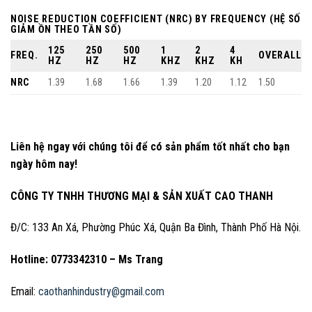
NOISE REDUCTION COEFFICIENT (NRC) BY FREQUENCY (HỆ SỐ
GIẢM ỒN THEO TẦN SỐ)
125
250
500
1
2
4
FREQ.
OVERALL
HZ
HZ
HZ
KHZ
KHZ
KH
NRC
1.39
1.68
1.66
1.39
1.20
1.12
1.50
Liên hệ ngay với chúng tôi để có sản phẩm tốt nhất cho bạn
ngày hôm nay!
CÔNG TY TNHH THƯƠNG MẠI & SẢN XUẤT CAO THANH
Đ/C: 133 An Xá, Phường Phúc Xá, Quận Ba Đình, Thành Phố Hà Nội.
Hotline: 0773342310 – Ms Trang
Email:
caothanhindustry@gmail.com