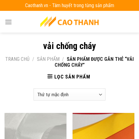
Skip
Caothanh.vn - Tâm huyết trong từng sản phẩm
to
content
vải chống cháy
TRANG CHỦ
/
SẢN PHẨM
/
SẢN PHẨM ĐƯỢC GẮN THẺ “VẢI
CHỐNG CHÁY”
LỌC SẢN PHẨM