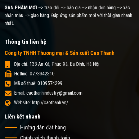
SẢN PHẨM MỚI
–> trao đổi –> báo giá –> nhận đơn hàng –> xác
nhận mẫu –> giao hàng. Đáp ứng sản phẩm mới với thời gian nhanh
nhất.
Thông tin liên hệ
Công ty TNHH Thương mại & Sản xuất Cao Thanh
Địa chỉ: 133 An Xá, Phúc Xá, Ba Đình, Hà Nội
Hotline: 0773342310
Mã số thuế: 0109574299
Email: caothanhindustry@gmail.com
Website: http://caothanh.vn/
Liên kết nhanh
Hướng dẫn đặt hàng
Chính sách thanh toán