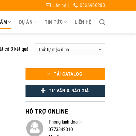
Liên hệ
0366906283
HẨM
DỰ ÁN
TIN TỨC
LIÊN HỆ
tất cả 3 kết quả
TẢI CATALOG
TƯ VẤN & BÁO GIÁ
HỖ TRỢ ONLINE
Phòng kinh doanh
0773342310