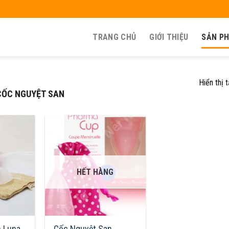
TRANG CHỦ
GIỚI THIỆU
SẢN P
Hiển thị 
ỐC NGUYỆT SAN
HẾT HÀNG
 Luna
Cốc Nguyệt San