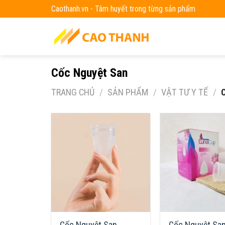
Skip
Caothanh.vn - Tâm huyết trong từng sản phẩm
to
content
Cốc Nguyệt San
TRANG CHỦ
/
SẢN PHẨM
/
VẬT TƯ Y TẾ
/
C
Cốc Nguyệt San
Cốc Nguyệt San