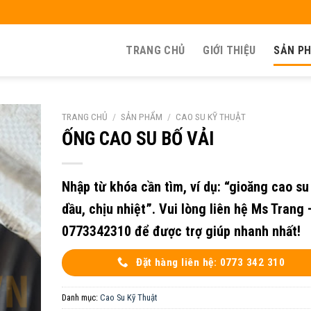
TRANG CHỦ
GIỚI THIỆU
SẢN P
TRANG CHỦ
/
SẢN PHẨM
/
CAO SU KỸ THUẬT
ỐNG CAO SU BỐ VẢI
Nhập từ khóa cần tìm, ví dụ: “gioăng cao su
dầu, chịu nhiệt”. Vui lòng liên hệ Ms Trang 
0773342310 để được trợ giúp nhanh nhất!
Đặt hàng liên hệ: 0773 342 310
Danh mục:
Cao Su Kỹ Thuật