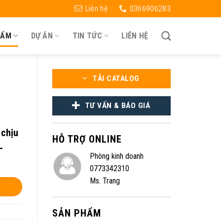
Liên hệ
0366906283
HẨM
DỰ ÁN
TIN TỨC
LIÊN HỆ
TẢI CATALOG
TƯ VẤN & BÁO GIÁ
 chịu
HỖ TRỢ ONLINE
–
Phòng kinh doanh
0773342310
Ms. Trang
SẢN PHẨM