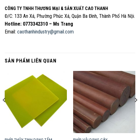
CÔNG TY TNHH THƯƠNG MẠI & SẢN XUẤT CAO THANH
Đ/C: 133 An Xá, Phường Phúc Xá, Quận Ba Đình, Thành Phố Hà Nội.
Hotline: 0773342310 – Ms Trang
Email:
caothanhindustry@gmail.com
SẢN PHẨM LIÊN QUAN
PHÍP THỦY TINH DẠNG TẤM
PHÍP VẢI DẠNG CÂY