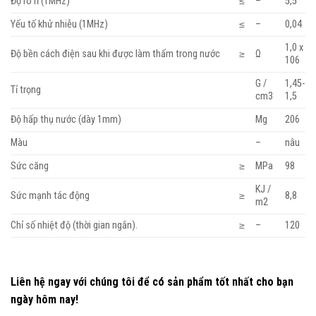
Độ rò rỉ (1MHz)
≤
–
5,5
Yếu tố khử nhiễu (1MHz)
≤
–
0,04
1,0 x
Độ bền cách điện sau khi được làm thấm trong nước
≥
Ω
106
G /
1,45-
Tỉ trọng
cm3
1,5
Độ hấp thụ nước (dày 1mm)
Mg
206
Màu
–
nâu
Sức căng
≥
MPa
98
KJ /
Sức mạnh tác động
≥
8,8
m2
Chỉ số nhiệt độ (thời gian ngắn).
≥
–
120
Liên hệ ngay với chúng tôi để có sản phẩm tốt nhất cho bạn
ngày hôm nay!