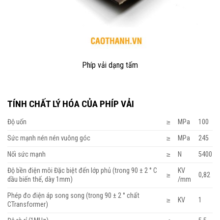
Phíp vải dạng tấm
TÍNH CHẤT LÝ HÓA CỦA PHÍP VẢI
Độ uốn
≥
MPa
100
Sức mạnh nén nén vuông góc
≥
MPa
245
Nối sức mạnh
≥
N
5400
Độ bền điện môi Đặc biệt đến lớp phủ (trong 90 ± 2 ° C
KV
≥
0,82
dầu biến thế, dày 1mm)
/mm
Phép đo điện áp song song (trong 90 ± 2 ° chất
≥
KV
1
CTransformer)