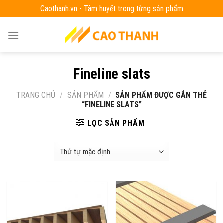
Skip
Caothanh.vn - Tâm huyết trong từng sản phẩm
to
content
Fineline slats
TRANG CHỦ
/
SẢN PHẨM
/
SẢN PHẨM ĐƯỢC GẮN THẺ
“FINELINE SLATS”
LỌC SẢN PHẨM