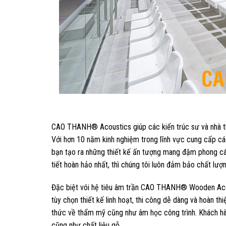
CAO THANH® Acoustics giúp các kiến trúc sư và nhà thi
Với hơn 10 năm kinh nghiệm trong lĩnh vực cung cấp c
bạn tạo ra những thiết kế ấn tượng mang đậm phong các
tiết hoàn hảo nhất, thì chúng tôi luôn đảm bảo chất lượn
Đặc biệt vói hệ tiêu âm trần CAO THANH® Wooden Acoust
tùy chọn thiết kế linh hoạt, thi công dễ dàng và hoàn th
thức về thẩm mỹ cũng như âm học công trình. Khách hàn
cũng như chất liệu gỗ.