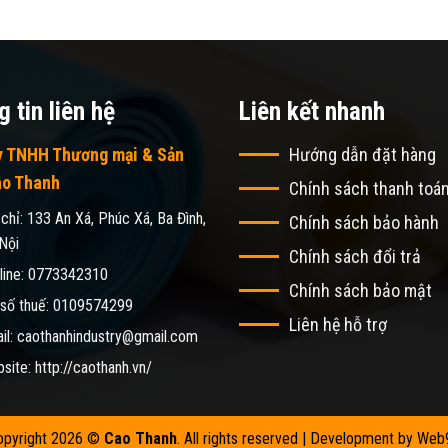
 tin liên hệ
Liên kết nhanh
y TNHH Thương mại & Sản
Hướng dẫn đặt hàng
ao Thanh
Chính sách thanh toá
 chỉ: 133 An Xá, Phúc Xá, Ba Đình,
Chính sách bảo hành
Nội
Chính sách đổi trả
line: 0773342310
Chính sách bảo mật
số thuế: 0109574299
Liên hệ hỗ trợ
il: caothanhindustry@gmail.com
site: http://caothanh.vn/
opyright 2026 ©
Cao Thanh
. All rights reserved | Development by
Web