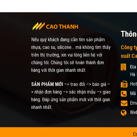
Thông
Nếu quý khách đang cần tìm sản phẩm
Công t
nhựa, cao su, silicone... mà không tìm thấy
trên thị trường, xin vui lòng liên hệ với
xuất C
chúng tôi. Chúng tôi sẽ hoàn thành đơn
Địa
hàng với thời gian nhanh nhất.
Hà 
Hot
SẢN PHẨM MỚI
–> trao đổi –> báo giá –
> nhận đơn hàng –> xác nhận mẫu –> giao
Mã 
hàng. Đáp ứng sản phẩm mới với thời gian
Ema
nhanh nhất.
Web
C