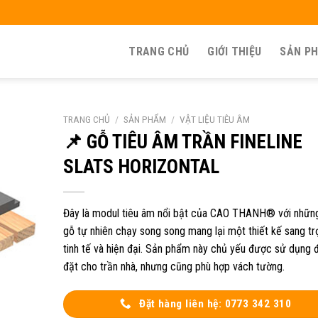
TRANG CHỦ
GIỚI THIỆU
SẢN P
TRANG CHỦ
/
SẢN PHẨM
/
VẬT LIỆU TIÊU ÂM
📌 GỖ TIÊU ÂM TRẦN FINELINE
SLATS HORIZONTAL
Đây là modul tiêu âm nổi bật của CAO THANH® với những
gỗ tự nhiên chạy song song mang lại một thiết kế sang tr
tinh tế và hiện đại. Sản phẩm này chủ yếu được sử dụng 
đặt cho trần nhà, nhưng cũng phù hợp vách tường.
Đặt hàng liên hệ: 0773 342 310