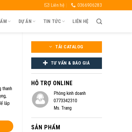
Liên hệ
0366906283
HẨM
DỰ ÁN
TIN TỨC
LIÊN HỆ
TẢI CATALOG
TƯ VẤN & BÁO GIÁ
HỖ TRỢ ONLINE
 thanh
Phòng kinh doanh
ọng,
0773342310
để lắp
Ms. Trang
SẢN PHẨM