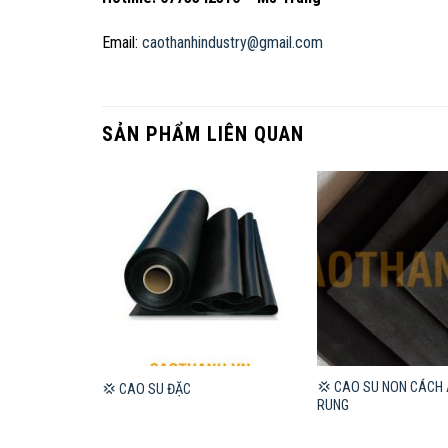
Email:
caothanhindustry@gmail.com
SẢN PHẨM LIÊN QUAN
CÁCH ÂM
💢 CAO SU NON CÁCH
💢 CAO SU ĐẶC
RUNG