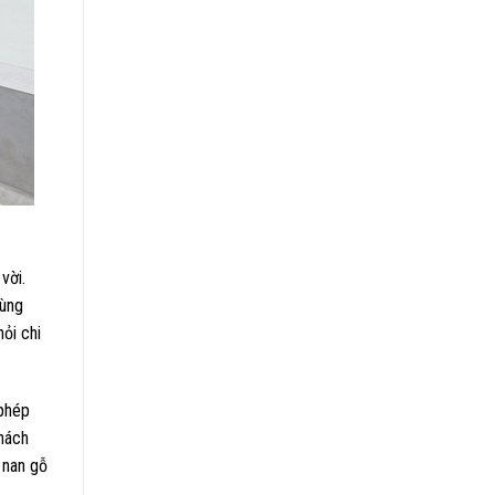
vời.
cùng
ỏi chi
 phép
thách
 nan gỗ