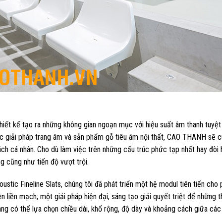
ết kế tạo ra những không gian ngoạn mục với hiệu suất âm thanh tuyệt 
ác giải pháp trang âm và sản phẩm gỗ tiêu âm nội thất, CAO THANH sẽ 
h cá nhân. Cho dù làm việc trên những cấu trúc phức tạp nhất hay đòi h
g cũng như tiến độ vượt trội.
ic Fineline Slats, chúng tôi đã phát triển một hệ modul tiên tiến cho
iện liền mạch; một giải pháp hiện đại, sáng tạo giải quyết triệt để những 
g có thể lựa chọn chiều dài, khổ rộng, độ dày và khoảng cách giữa các