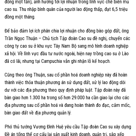
đồng một tấn), ảnh hưởng tới lợi nhuận trong lĩnh vực chế biến mủ
cao su. Thu nhập bình quân của người lao động thấp, đạt 6,5 triệu
đồng một tháng.
Để bảo đảm lợi ích phân chia lợi nhuận cho đồng bào góp đất, ông
Trần Ngọc Thuận – Chủ tịch Tập đoàn Cao su đề nghị, chuyển các
công ty cao su ở khu vực Tây Nam Bộ sang mô hình doanh nghiệp
xã hội. Về lĩnh vực đầu tư nước ngoài, hiện nay trồng cao su ở Lào
đã có lãi, nhưng tại Campuchia vẫn ghi nhận lỗ kế hoạch.
Cũng theo ông Thuận, sau cổ phần hoá doanh nghiệp này đã hoàn
thành việc thỏa thuận phương án sử dụng đất, xử lý lao động dôi
dư với các địa phương theo quy định pháp luật. Tập đoàn này đã
bàn giao hơn 1.300 ha trong số hơn 29.000 ha cần giao lại cho các
địa phương sau cổ phần hoá và đang hoàn thành đo đạc, cắm mốc,
bàn giao đất về địa phương quản lý.
Phó thủ tướng Vương Đình Huệ yêu cầu Tập đoàn Cao su xây dựng
Đề án tổng thể cơ cấu lại sản xuất kinh doanh, quản trị, sắp xếp