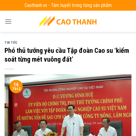
Skip
Caothanh.vn - Tâm huyết trong từng sản phẩm
to
content
TIN TỨC
Phó thủ tướng yêu cầu Tập đoàn Cao su ‘kiểm
soát từng mét vuông đất’
16
Th12