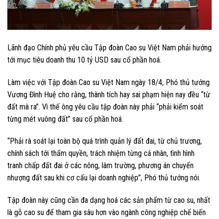
Lãnh đạo Chính phủ yêu cầu Tập đoàn Cao su Việt Nam phải hướng
tới mục tiêu doanh thu 10 tỷ USD sau cổ phần hoá.
Làm việc với Tập đoàn Cao su Việt Nam ngày 18/4, Phó thủ tướng
Vương Đình Huệ cho rằng, thành tích hay sai phạm hiện nay đều “từ
đất mà ra”. Vì thế ông yêu cầu tập đoàn này phải “phải kiểm soát
từng mét vuông đất” sau cổ phần hoá.
“Phải rà soát lại toàn bộ quá trình quản lý đất đai, từ chủ trương,
chính sách tới thẩm quyền, trách nhiệm từng cá nhân, tình hình
tranh chấp đất đai ở các nông, lâm trường, phương án chuyển
nhượng đất sau khi cơ cấu lại doanh nghiệp”, Phó thủ tướng nói.
Tập đoàn này cũng cần đa dạng hoá các sản phẩm từ cao su, nhất
là gỗ cao su để tham gia sâu hơn vào ngành công nghiệp chế biến