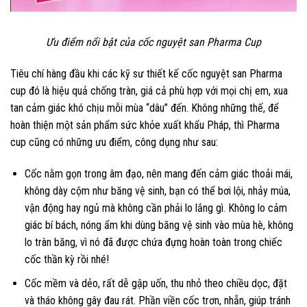
Ưu điểm nổi bật của cốc nguyệt san Pharma Cup
Tiêu chí hàng đầu khi các kỹ sư thiết kế cốc nguyệt san Pharma
cup đó là hiệu quả chống tràn, giá cả phù hợp với mọi chị em, xua
tan cảm giác khó chịu mỗi mùa “dâu” đến. Không những thế, để
hoàn thiện một sản phẩm sức khỏe xuất khẩu Pháp, thì Pharma
cup cũng có những ưu điểm, công dụng như sau:
Cốc nằm gọn trong âm đạo, nên mang đến cảm giác thoải mái,
không dày cộm như băng vệ sinh, bạn có thể bơi lội, nhảy múa,
vận động hay ngủ mà không cần phải lo lắng gì. Không lo cảm
giác bí bách, nóng ẩm khi dùng băng vệ sinh vào mùa hè, không
lo tràn băng, vì nó đã được chứa đựng hoàn toàn trong chiếc
cốc thần kỳ rồi nhé!
Cốc mềm và dẻo, rất dễ gập uốn, thu nhỏ theo chiều dọc, đặt
và tháo không gây đau rát. Phần viền cốc trơn, nhẵn, giúp tránh