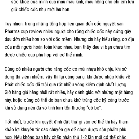
sức khỏe của mình qua màu máu kinh, màu hồng cho chị em lưu
giữ chiếc cốc như mới lâu hơn.
Tuy nhiên, trong những tổng hợp liên quan đến cốc nguyệt san
Pharma cup review nhiều người cho rằng chiếc cốc này cứng gây
đau đớn nhiều hơn so với cốc mềm. Nhưng xin hãy hiểu rằng, cơ địa
của mỗi người hoàn toàn khác nhau, bạn thấy đau vì bạn chưa tìm
được chiếc cup phù hợp với cơ thể mình.
Cũng có nhiều người cho rằng cốc có mùi nhựa khó chịu, khi sử
dụng thì viêm nhiễm, vậy thì lại càng sai ạ, khi được nhập khẩu về
Phát chiếc cốc đã trải qua rất nhiều vòng kiểm định chất lượng.
Giờ hàng giả hàng nhái rất nhiều, hãy cảnh giác với những mặt hàng
này, hoặc cũng có thể do bạn chưa khử trùng cốc kỹ càng trước
khi sử dụng nên đã vô tình làm tổn thương “cô bé”.
Tốt nhất, trước khi quyết định đặt thứ gì vào cơ thể thì hãy tham
khảo lời khuyên từ các chuyên gia để chọn được sản phẩm phù
hợp. Nếu không bạn hãy chấp nhận thủ 1-2 lần mới có thể chắc