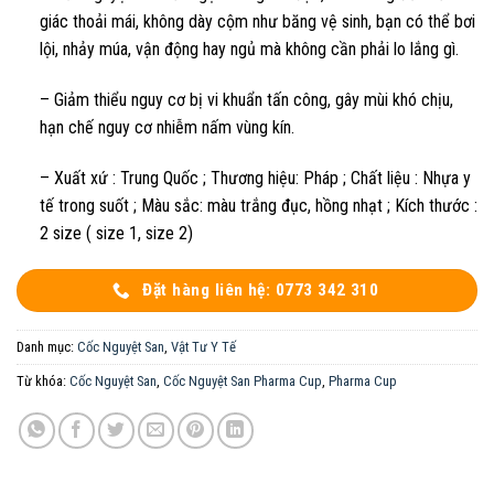
giác thoải mái, không dày cộm như băng vệ sinh, bạn có thể bơi
lội, nhảy múa, vận động hay ngủ mà không cần phải lo lắng gì.
– Giảm thiểu nguy cơ bị vi khuẩn tấn công, gây mùi khó chịu,
hạn chế nguy cơ nhiễm nấm vùng kín.
– Xuất xứ : Trung Quốc ; Thương hiệu: Pháp ; Chất liệu : Nhựa y
tế trong suốt ; Màu sắc: màu trắng đục, hồng nhạt ; Kích thước :
2 size ( size 1, size 2)
Đặt hàng liên hệ: 0773 342 310
Danh mục:
Cốc Nguyệt San
,
Vật Tư Y Tế
Từ khóa:
Cốc Nguyệt San
,
Cốc Nguyệt San Pharma Cup
,
Pharma Cup