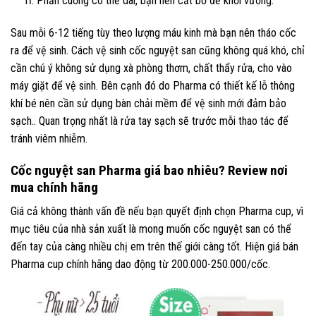
rỉ. Phần cuống có thể dài, bạn nên cắt bỏ để khỏi vướng.
Sau mỗi 6-12 tiếng tùy theo lượng máu kinh mà bạn nên tháo cốc
ra để vệ sinh. Cách vệ sinh cốc nguyệt san cũng không quá khó, chỉ
cần chú ý không sử dụng xà phòng thơm, chất thẩy rửa, cho vào
máy giặt để vệ sinh. Bên cạnh đó do Pharma có thiết kế lỗ thông
khí bé nên cần sử dụng bàn chải mềm để vệ sinh mới đảm bảo
sạch.. Quan trọng nhất là rửa tay sạch sẽ trước mỗi thao tác để
tránh viêm nhiễm.
Cốc nguyệt san Pharma giá bao nhiêu? Review nơi
mua chính hãng
Giá cả không thành vấn đề nếu bạn quyết định chọn Pharma cup, vì
mục tiêu của nhà sản xuất là mong muốn cốc nguyệt san có thể
đến tay của càng nhiều chị em trên thế giới càng tốt. Hiện giá bán
Pharma cup chính hãng dao động từ 200.000-250.000/cốc.