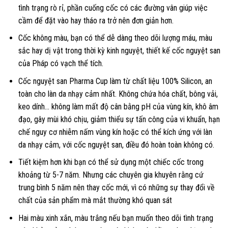
tình trạng rò rỉ, phần cuống cốc có các đường vân giúp việc
cầm để đặt vào hay tháo ra trở nên đơn giản hơn.
Cốc không màu, bạn có thể dễ dàng theo dõi lượng máu, màu
sắc hay dị vật trong thời kỳ kinh nguyệt, thiết kế cốc nguyệt san
của Pháp có vạch thể tích.
Cốc nguyệt san Pharma Cup làm từ chất liệu 100% Silicon, an
toàn cho làn da nhạy cảm nhất. Không chứa hóa chất, bông vải,
keo dính… không làm mất độ cân bằng pH của vùng kín, khô âm
đạo, gây mùi khó chịu, giảm thiểu sự tấn công của vi khuẩn, hạn
chế nguy cơ nhiễm nấm vùng kín hoặc có thể kích ứng với làn
da nhạy cảm, với cốc nguyệt san, điều đó hoàn toàn không có.
Tiết kiệm hơn khi bạn có thể sử dụng một chiếc cốc trong
khoảng từ 5-7 năm. Nhưng các chuyên gia khuyên rằng cứ
trung bình 5 năm nên thay cốc mới, vì có những sự thay đổi về
chất của sản phẩm mà mắt thường khó quan sát
Hai màu xinh xắn, màu trắng nếu bạn muốn theo dõi tình trạng