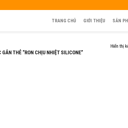
TRANG CHỦ
GIỚI THIỆU
SẢN P
Hiển thị 
GẮN THẺ “RON CHỊU NHIỆT SILICONE”