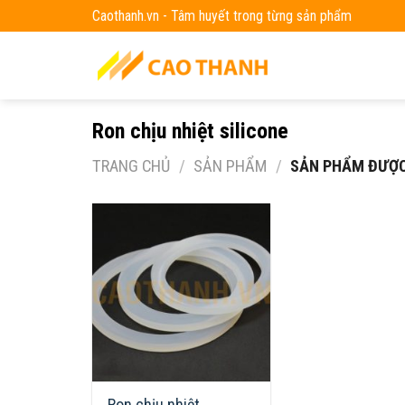
Skip
Caothanh.vn - Tâm huyết trong từng sản phẩm
to
content
Ron chịu nhiệt silicone
TRANG CHỦ
/
SẢN PHẨM
/
SẢN PHẨM ĐƯỢC 
Ron chịu nhiệt