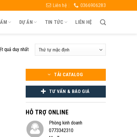
Liên hệ
0366906283
HẨM
DỰ ÁN
TIN TỨC
LIÊN HỆ
kết quả duy nhất
TẢI CATALOG
TƯ VẤN & BÁO GIÁ
HỖ TRỢ ONLINE
Phòng kinh doanh
0773342310