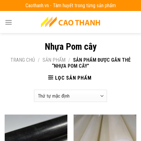
Skip
Caothanh.vn - Tâm huyết trong từng sản phẩm
to
content
Nhựa Pom cây
TRANG CHỦ
/
SẢN PHẨM
/
SẢN PHẨM ĐƯỢC GẮN THẺ
“NHỰA POM CÂY”
LỌC SẢN PHẨM