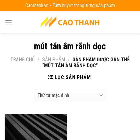
Skip
Caothanh.vn - Tâm huyết trong từng sản phẩm
to
content
mút tán âm rãnh dọc
TRANG CHỦ
/
SẢN PHẨM
/
SẢN PHẨM ĐƯỢC GẮN THẺ
“MÚT TÁN ÂM RÃNH DỌC”
LỌC SẢN PHẨM