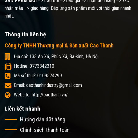
SẢN PHẨM MỚI
–> trao đổi –> báo giá –> nhận đơn hàng –> xác
nhận mẫu –> giao hàng. Đáp ứng sản phẩm mới với thời gian nhanh
nhất.
Thông tin liên hệ
Công ty TNHH Thương mại & Sản xuất Cao Thanh
Địa chỉ: 133 An Xá, Phúc Xá, Ba Đình, Hà Nội
Hotline: 0773342310
Mã số thuế: 0109574299
Email: caothanhindustry@gmail.com
Website: http://caothanh.vn/
Liên kết nhanh
Hướng dẫn đặt hàng
Chính sách thanh toán