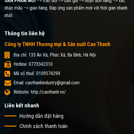
SẢN PHẨM MỚI
–> trao đổi –> báo giá –> nhận đơn hàng –> xác
nhận mẫu –> giao hàng. Đáp ứng sản phẩm mới với thời gian nhanh
nhất.
Thông tin liên hệ
Công ty TNHH Thương mại & Sản xuất Cao Thanh
Địa chỉ: 133 An Xá, Phúc Xá, Ba Đình, Hà Nội
Hotline: 0773342310
Mã số thuế: 0109574299
Email: caothanhindustry@gmail.com
Website: http://caothanh.vn/
Liên kết nhanh
Hướng dẫn đặt hàng
Chính sách thanh toán