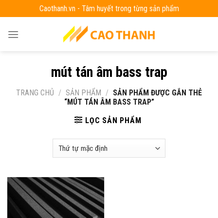
Skip
Caothanh.vn - Tâm huyết trong từng sản phẩm
to
content
mút tán âm bass trap
TRANG CHỦ
/
SẢN PHẨM
/
SẢN PHẨM ĐƯỢC GẮN THẺ
“MÚT TÁN ÂM BASS TRAP”
LỌC SẢN PHẨM