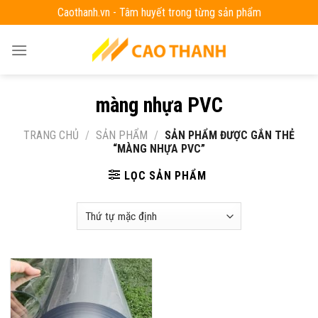
Skip
Caothanh.vn - Tâm huyết trong từng sản phẩm
to
content
màng nhựa PVC
TRANG CHỦ
/
SẢN PHẨM
/
SẢN PHẨM ĐƯỢC GẮN THẺ
“MÀNG NHỰA PVC”
LỌC SẢN PHẨM