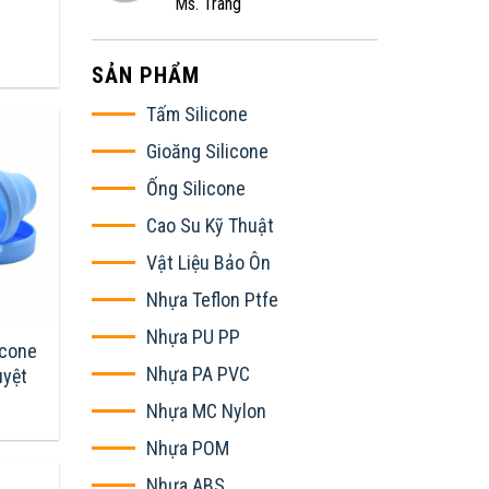
Ms. Trang
SẢN PHẨM
Tấm Silicone
Gioăng Silicone
Ống Silicone
Cao Su Kỹ Thuật
Vật Liệu Bảo Ôn
Nhựa Teflon Ptfe
Nhựa PU PP
icone
Nhựa PA PVC
uyệt
Nhựa MC Nylon
Nhựa POM
Nhựa ABS