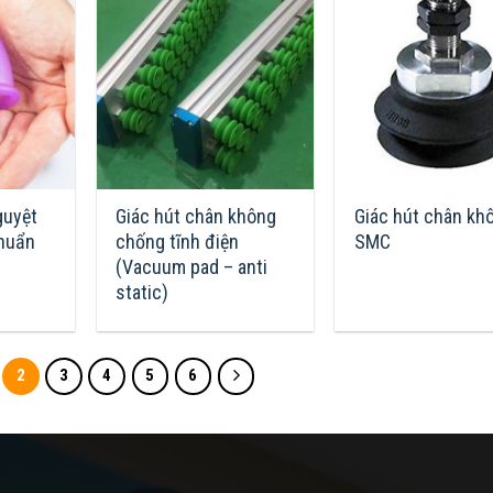
guyệt
Giác hút chân không
Giác hút chân kh
chuẩn
chống tĩnh điện
SMC
(Vacuum pad – anti
static)
2
3
4
5
6