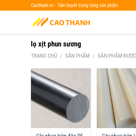
Skip
Caothanh.vn - Tâm huyết trong từng sản phẩm
to
content
lọ xịt phun sương
TRANG CHỦ
/
SẢN PHẨM
/
SẢN PHẨM ĐƯỢC 
Cây nhựa tròn đặc PE
Cây nhựa tròn