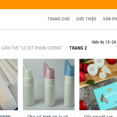
TRANG CHỦ
GIỚI THIỆU
SẢN P
Hiển thị 13–24
GẮN THẺ “LỌ XỊT PHUN SƯƠNG”
/
TRANG 2
 UHMW-
Chai xịt, bình xịt, lọ xịt
Cốc nguyệt san