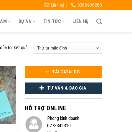
Liên hệ
0366906283
HẨM
DỰ ÁN
TIN TỨC
LIÊN HỆ
 của 62 kết quả
TẢI CATALOG
TƯ VẤN & BÁO GIÁ
HỖ TRỢ ONLINE
Phòng kinh doanh
0773342310