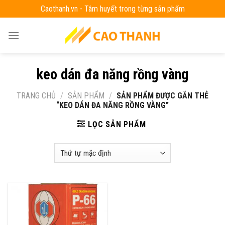
Skip
Caothanh.vn - Tâm huyết trong từng sản phẩm
to
content
keo dán đa năng rồng vàng
TRANG CHỦ
/
SẢN PHẨM
/
SẢN PHẨM ĐƯỢC GẮN THẺ
“KEO DÁN ĐA NĂNG RỒNG VÀNG”
LỌC SẢN PHẨM