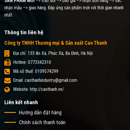
SẢN PHẨM MỚI
–> trao đổi –> báo giá –> nhận đơn hàng –> xác
nhận mẫu –> giao hàng. Đáp ứng sản phẩm mới với thời gian nhanh
nhất.
Thông tin liên hệ
Công ty TNHH Thương mại & Sản xuất Cao Thanh
Địa chỉ: 133 An Xá, Phúc Xá, Ba Đình, Hà Nội
Hotline: 0773342310
Mã số thuế: 0109574299
Email: caothanhindustry@gmail.com
Website: http://caothanh.vn/
Liên kết nhanh
Hướng dẫn đặt hàng
Chính sách thanh toán