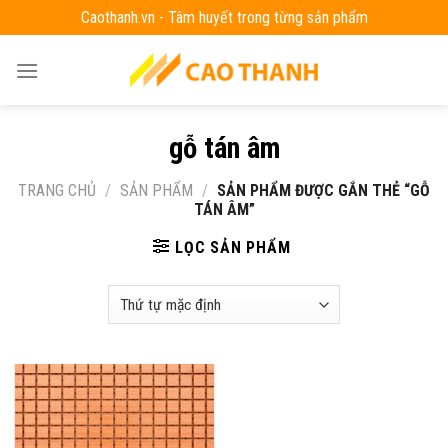
Skip
Caothanh.vn - Tâm huyết trong từng sản phẩm
to
content
gỗ tán âm
TRANG CHỦ
/
SẢN PHẨM
/
SẢN PHẨM ĐƯỢC GẮN THẺ “GỖ
TÁN ÂM”
LỌC SẢN PHẨM