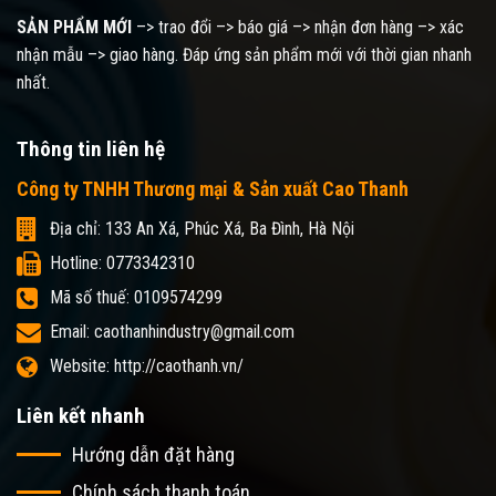
SẢN PHẨM MỚI
–> trao đổi –> báo giá –> nhận đơn hàng –> xác
nhận mẫu –> giao hàng. Đáp ứng sản phẩm mới với thời gian nhanh
nhất.
Thông tin liên hệ
Công ty TNHH Thương mại & Sản xuất Cao Thanh
Địa chỉ: 133 An Xá, Phúc Xá, Ba Đình, Hà Nội
Hotline: 0773342310
Mã số thuế: 0109574299
Email: caothanhindustry@gmail.com
Website: http://caothanh.vn/
Liên kết nhanh
Hướng dẫn đặt hàng
Chính sách thanh toán