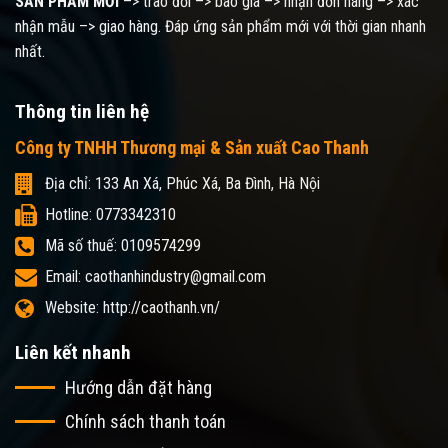
SẢN PHẨM MỚI
–> trao đổi –> báo giá –> nhận đơn hàng –> xác
nhận mẫu –> giao hàng. Đáp ứng sản phẩm mới với thời gian nhanh
nhất.
Thông tin liên hệ
Công ty TNHH Thương mại & Sản xuất Cao Thanh
Địa chỉ: 133 An Xá, Phúc Xá, Ba Đình, Hà Nội
Hotline: 0773342310
Mã số thuế: 0109574299
Email: caothanhindustry@gmail.com
Website: http://caothanh.vn/
Liên kết nhanh
Hướng dẫn đặt hàng
Chính sách thanh toán