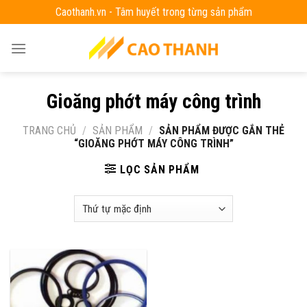
Skip
Caothanh.vn - Tâm huyết trong từng sản phẩm
to
content
Gioăng phớt máy công trình
TRANG CHỦ
/
SẢN PHẨM
/
SẢN PHẨM ĐƯỢC GẮN THẺ
“GIOĂNG PHỚT MÁY CÔNG TRÌNH”
LỌC SẢN PHẨM