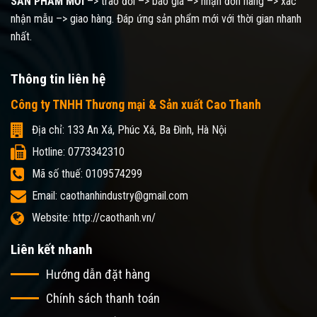
SẢN PHẨM MỚI
–> trao đổi –> báo giá –> nhận đơn hàng –> xác
nhận mẫu –> giao hàng. Đáp ứng sản phẩm mới với thời gian nhanh
nhất.
Thông tin liên hệ
Công ty TNHH Thương mại & Sản xuất Cao Thanh
Địa chỉ: 133 An Xá, Phúc Xá, Ba Đình, Hà Nội
Hotline: 0773342310
Mã số thuế: 0109574299
Email: caothanhindustry@gmail.com
Website: http://caothanh.vn/
Liên kết nhanh
Hướng dẫn đặt hàng
Chính sách thanh toán