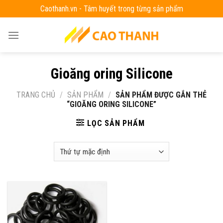
Skip
Caothanh.vn - Tâm huyết trong từng sản phẩm
to
content
Gioăng oring Silicone
TRANG CHỦ
/
SẢN PHẨM
/
SẢN PHẨM ĐƯỢC GẮN THẺ
“GIOĂNG ORING SILICONE”
LỌC SẢN PHẨM