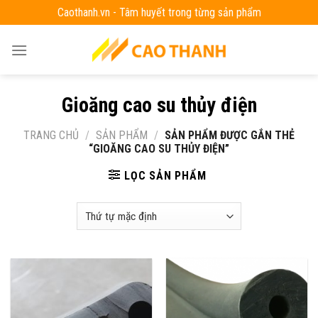
Skip
Caothanh.vn - Tâm huyết trong từng sản phẩm
to
content
Gioăng cao su thủy điện
TRANG CHỦ
/
SẢN PHẨM
/
SẢN PHẨM ĐƯỢC GẮN THẺ
“GIOĂNG CAO SU THỦY ĐIỆN”
LỌC SẢN PHẨM