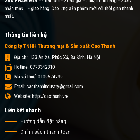
SẢN PHẨM MỚI
–> trao đổi –> báo giá –> nhận đơn hàng –> xác
nhận mẫu –> giao hàng. Đáp ứng sản phẩm mới với thời gian nhanh
nhất.
Thông tin liên hệ
Công ty TNHH Thương mại & Sản xuất Cao Thanh
Địa chỉ: 133 An Xá, Phúc Xá, Ba Đình, Hà Nội
Hotline: 0773342310
Mã số thuế: 0109574299
Email: caothanhindustry@gmail.com
Website: http://caothanh.vn/
Liên kết nhanh
Hướng dẫn đặt hàng
Chính sách thanh toán