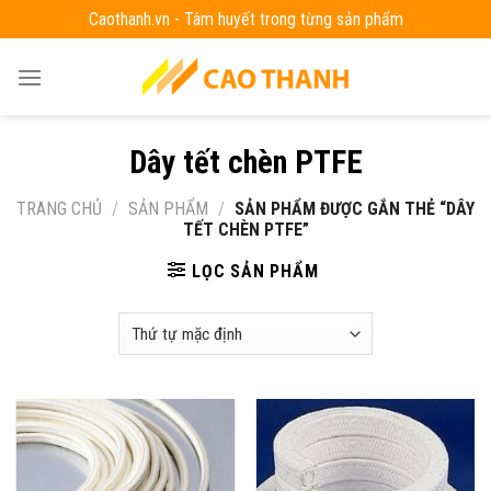
Skip
Caothanh.vn - Tâm huyết trong từng sản phẩm
to
content
Dây tết chèn PTFE
TRANG CHỦ
/
SẢN PHẨM
/
SẢN PHẨM ĐƯỢC GẮN THẺ “DÂY
TẾT CHÈN PTFE”
LỌC SẢN PHẨM