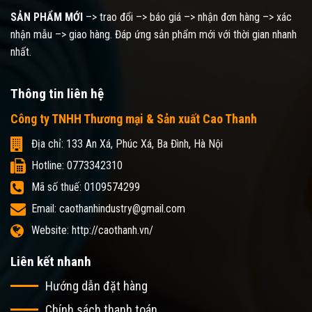
SẢN PHẨM MỚI
–> trao đổi –> báo giá –> nhận đơn hàng –> xác
nhận mẫu –> giao hàng. Đáp ứng sản phẩm mới với thời gian nhanh
nhất.
Thông tin liên hệ
Công ty TNHH Thương mại & Sản xuất Cao Thanh
Địa chỉ: 133 An Xá, Phúc Xá, Ba Đình, Hà Nội
Hotline: 0773342310
Mã số thuế: 0109574299
Email: caothanhindustry@gmail.com
Website: http://caothanh.vn/
Liên kết nhanh
Hướng dẫn đặt hàng
Chính sách thanh toán