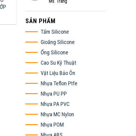
Ms. Trang
LỚP
SẢN PHẨM
Tấm Silicone
Gioăng Silicone
Ống Silicone
Cao Su Kỹ Thuật
Vật Liệu Bảo Ôn
Nhựa Teflon Ptfe
Nhựa PU PP
Nhựa PA PVC
Nhựa MC Nylon
Nhựa POM
Nhựa ABS