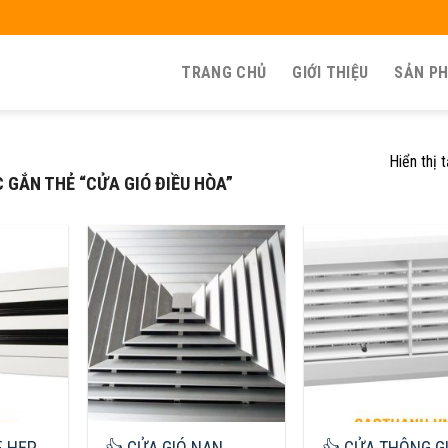
TRANG CHỦ
GIỚI THIỆU
SẢN P
Hiển thị 
GẮN THẺ “CỬA GIÓ ĐIỀU HÒA”
E HẸP
👍 CỬA GIÓ NAN
👍 CỬA THÔNG G