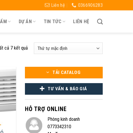
Liên hệ
0366906283
HẨM
DỰ ÁN
TIN TỨC
LIÊN HỆ
tất cả 7 kết quả
TẢI CATALOG
TƯ VẤN & BÁO GIÁ
HỖ TRỢ ONLINE
Phòng kinh doanh
0773342310
IÓ