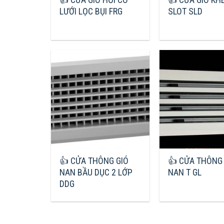
LƯỚI LỌC BỤI FRG
SLOT SLD
👍 CỬA THÔNG GIÓ
👍 CỬA THÔNG
NAN BẦU DỤC 2 LỚP
NAN T GL
DDG