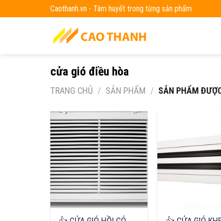
Skip
Caothanh.vn - Tâm huyết trong từng sản phẩm
to
content
cửa gió điều hòa
TRANG CHỦ
/
SẢN PHẨM
/
SẢN PHẨM ĐƯỢC 
👍 CỬA GIÓ HỒI CÓ
👍 CỬA GIÓ KH