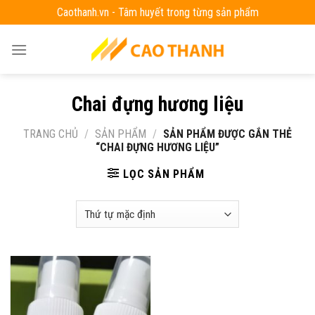
Skip
Caothanh.vn - Tâm huyết trong từng sản phẩm
to
content
Chai đựng hương liệu
TRANG CHỦ
/
SẢN PHẨM
/
SẢN PHẨM ĐƯỢC GẮN THẺ
“CHAI ĐỰNG HƯƠNG LIỆU”
LỌC SẢN PHẨM