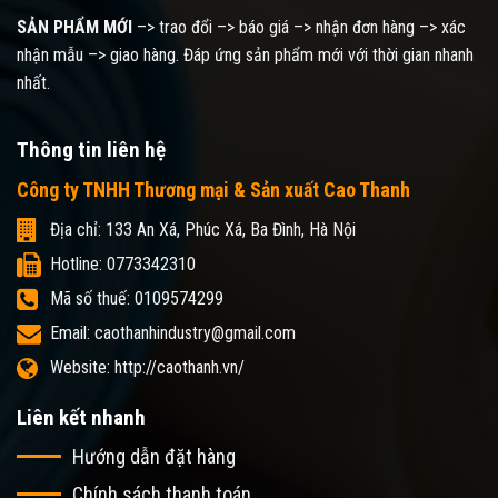
SẢN PHẨM MỚI
–> trao đổi –> báo giá –> nhận đơn hàng –> xác
nhận mẫu –> giao hàng. Đáp ứng sản phẩm mới với thời gian nhanh
nhất.
Thông tin liên hệ
Công ty TNHH Thương mại & Sản xuất Cao Thanh
Địa chỉ: 133 An Xá, Phúc Xá, Ba Đình, Hà Nội
Hotline: 0773342310
Mã số thuế: 0109574299
Email: caothanhindustry@gmail.com
Website: http://caothanh.vn/
Liên kết nhanh
Hướng dẫn đặt hàng
Chính sách thanh toán