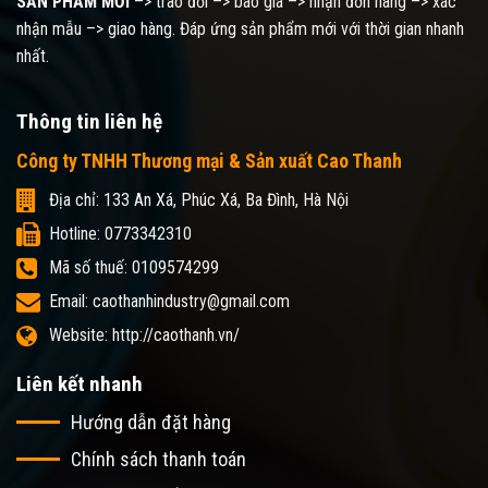
SẢN PHẨM MỚI
–> trao đổi –> báo giá –> nhận đơn hàng –> xác
nhận mẫu –> giao hàng. Đáp ứng sản phẩm mới với thời gian nhanh
nhất.
Thông tin liên hệ
Công ty TNHH Thương mại & Sản xuất Cao Thanh
Địa chỉ: 133 An Xá, Phúc Xá, Ba Đình, Hà Nội
Hotline: 0773342310
Mã số thuế: 0109574299
Email: caothanhindustry@gmail.com
Website: http://caothanh.vn/
Liên kết nhanh
Hướng dẫn đặt hàng
Chính sách thanh toán