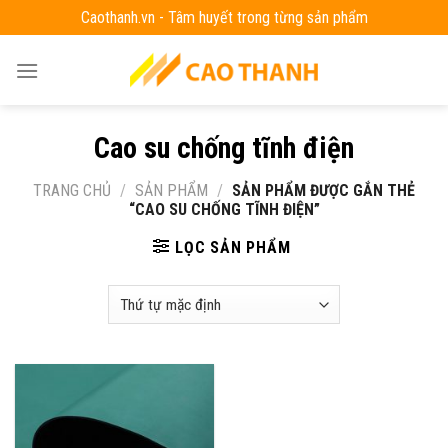
Skip
Caothanh.vn - Tâm huyết trong từng sản phẩm
to
content
Cao su chống tĩnh điện
TRANG CHỦ
/
SẢN PHẨM
/
SẢN PHẨM ĐƯỢC GẮN THẺ
“CAO SU CHỐNG TĨNH ĐIỆN”
LỌC SẢN PHẨM