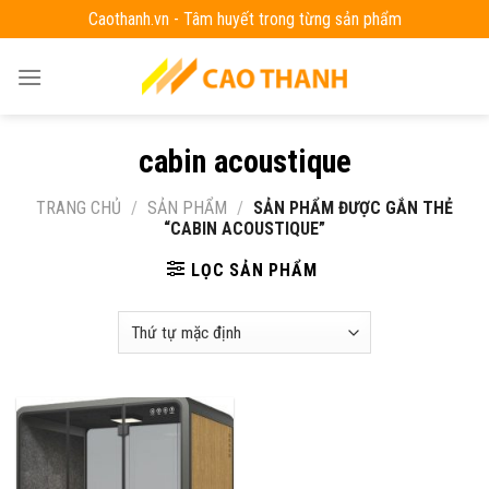
Skip
Caothanh.vn - Tâm huyết trong từng sản phẩm
to
content
cabin acoustique
TRANG CHỦ
/
SẢN PHẨM
/
SẢN PHẨM ĐƯỢC GẮN THẺ
“CABIN ACOUSTIQUE”
LỌC SẢN PHẨM