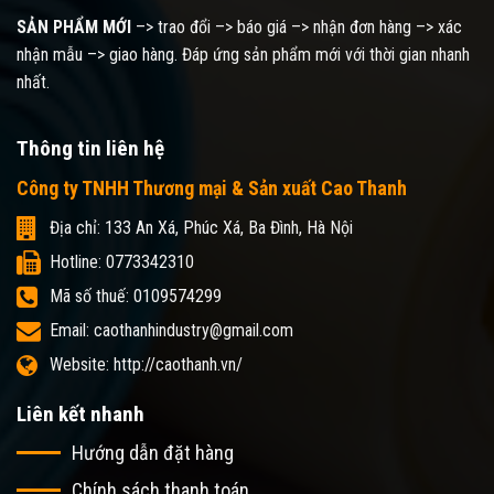
SẢN PHẨM MỚI
–> trao đổi –> báo giá –> nhận đơn hàng –> xác
nhận mẫu –> giao hàng. Đáp ứng sản phẩm mới với thời gian nhanh
nhất.
Thông tin liên hệ
Công ty TNHH Thương mại & Sản xuất Cao Thanh
Địa chỉ: 133 An Xá, Phúc Xá, Ba Đình, Hà Nội
Hotline: 0773342310
Mã số thuế: 0109574299
Email: caothanhindustry@gmail.com
Website: http://caothanh.vn/
Liên kết nhanh
Hướng dẫn đặt hàng
Chính sách thanh toán