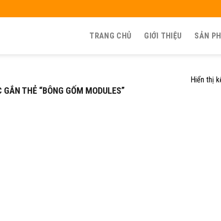
TRANG CHỦ
GIỚI THIỆU
SẢN P
Hiển thị 
 GẮN THẺ “BÔNG GỐM MODULES”