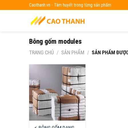
Skip
Caothanh.vn - Tâm huyết trong từng sản phẩm
to
content
Bông gốm modules
TRANG CHỦ
/
SẢN PHẨM
/
SẢN PHẨM ĐƯỢC
⚡ BÔNG GỐM DẠNG