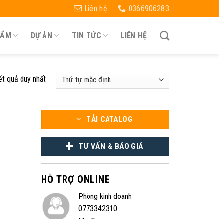
Liên hệ
0366906283
HẨM
DỰ ÁN
TIN TỨC
LIÊN HỆ
kết quả duy nhất
TẢI CATALOG
TƯ VẤN & BÁO GIÁ
HỖ TRỢ ONLINE
Phòng kinh doanh
0773342310