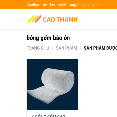
Skip
Caothanh.vn - Tâm huyết trong từng sản phẩm
to
content
bông gốm bảo ôn
TRANG CHỦ
/
SẢN PHẨM
/
SẢN PHẨM ĐƯỢC
⚡ BÔNG GỐM CAO