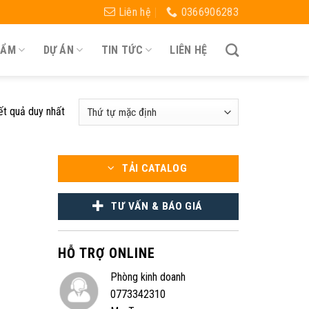
Liên hệ
0366906283
HẨM
DỰ ÁN
TIN TỨC
LIÊN HỆ
kết quả duy nhất
TẢI CATALOG
TƯ VẤN & BÁO GIÁ
HỖ TRỢ ONLINE
Phòng kinh doanh
0773342310