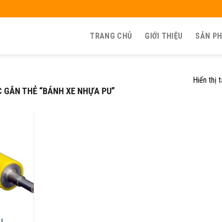
TRANG CHỦ
GIỚI THIỆU
SẢN P
Hiển thị 
GẮN THẺ “BÁNH XE NHỰA PU”
U