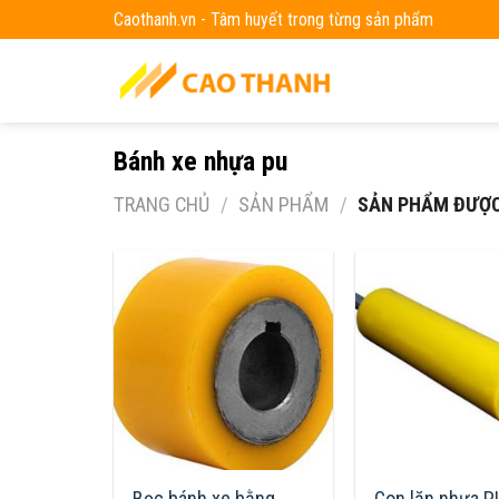
Skip
Caothanh.vn - Tâm huyết trong từng sản phẩm
to
content
Bánh xe nhựa pu
TRANG CHỦ
/
SẢN PHẨM
/
SẢN PHẨM ĐƯỢC 
Bọc bánh xe bằng
Con lăn nhựa P