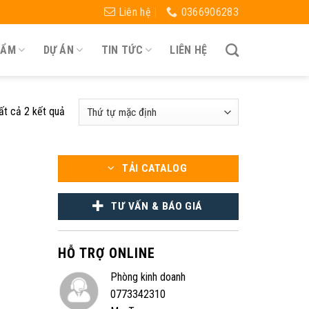
Liên hệ
0366906283
HẨM
DỰ ÁN
TIN TỨC
LIÊN HỆ
tất cả 2 kết quả
TẢI CATALOG
TƯ VẤN & BÁO GIÁ
HỖ TRỢ ONLINE
Phòng kinh doanh
0773342310