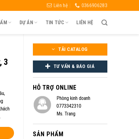
Liên hệ
0366906283
HẨM
DỰ ÁN
TIN TỨC
LIÊN HỆ
TẢI CATALOG
, 3
TƯ VẤN & BÁO GIÁ
HỖ TRỢ ONLINE
ầu,
Phòng kinh doanh
ng
0773342310
khách
Ms. Trang
.
SẢN PHẨM