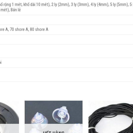
ổ rộng 1 mét, khổ dài 10 mét), 2 ly (2mm), 3 ly (3mm), 4 ly (4mm), 5 ly (5mm), 5
 mét), Bán lẻ
ore A, 70 shore A, 80 shore A
i