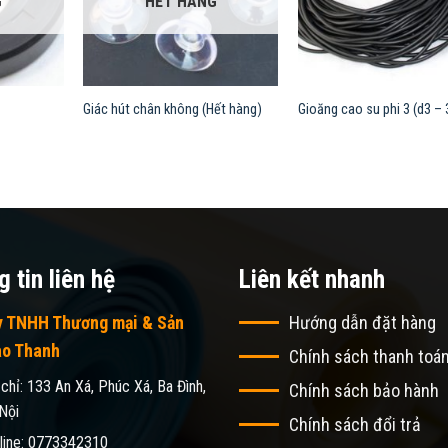
G
HẾT HÀNG
Giác hút chân không (Hết hàng)
Gioăng cao su phi 3 (d3 
 tin liên hệ
Liên kết nhanh
y TNHH Thương mại & Sản
Hướng dẫn đặt hàng
ao Thanh
Chính sách thanh toá
 chỉ: 133 An Xá, Phúc Xá, Ba Đình,
Chính sách bảo hành
Nội
Chính sách đổi trả
line: 0773342310