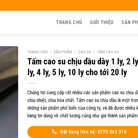
TRANG CHỦ
GIỚI THIỆU
SẢN P
TRANG CHỦ
/
SẢN PHẨM
/
CAO SU
/
TẤM CAO SU
Tấm cao su chịu dầu dày 1 ly, 2 ly
ly, 4 ly, 5 ly, 10 ly cho tới 20 ly
Chúng tôi cung cấp rất nhiều các sản phẩm cao su chịu d
chịu nhiệt, chịu hóa chất. Tấm cao su chịu dầu là một tro
những sản phẩm phổ biến của công ty, và đã được nhiều 
hàng tin dùng về chất lượng cũng như giá thành sản phẩm
Đặt hàng liên hệ: 0773 342 310