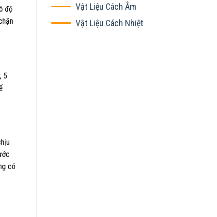
Vật Liệu Cách Âm
có độ
 chặn
Vật Liệu Cách Nhiệt
, 5
ể
chịu
hước
ông có