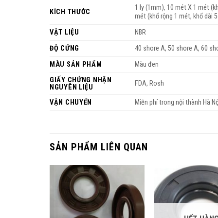
1 ly (1mm), 10 mét X 1 mét (kh
KÍCH THƯỚC
mét (khổ rộng 1 mét, khổ dài 5
VẬT LIỆU
NBR
ĐỘ CỨNG
40 shore A, 50 shore A, 60 sh
MÀU SẢN PHẨM
Màu đen
GIẤY CHỨNG NHẬN
FDA, Rosh
NGUYÊN LIỆU
VẬN CHUYỂN
Miễn phí trong nội thành Hà Nộ
SẢN PHẨM LIÊN QUAN