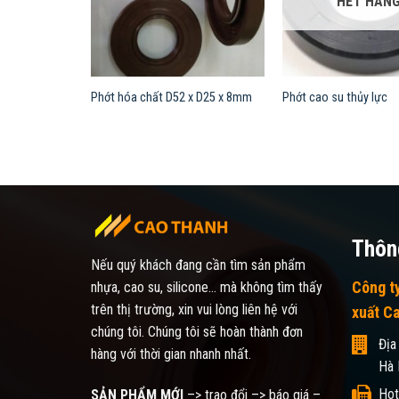
HẾT HÀN
Phớt hóa chất D52 x D25 x 8mm
Phớt cao su thủy lực
Thông
Nếu quý khách đang cần tìm sản phẩm
Công t
nhựa, cao su, silicone... mà không tìm thấy
trên thị trường, xin vui lòng liên hệ với
xuất C
chúng tôi. Chúng tôi sẽ hoàn thành đơn
Địa
hàng với thời gian nhanh nhất.
Hà 
Hot
SẢN PHẨM MỚI
–> trao đổi –> báo giá –