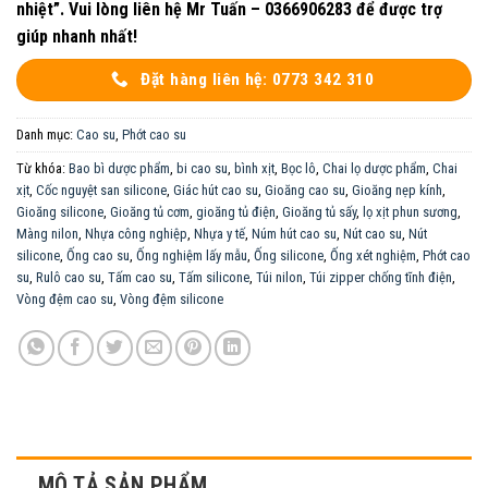
nhiệt”. Vui lòng liên hệ Mr Tuấn – 0366906283 để được trợ
giúp nhanh nhất!
Đặt hàng liên hệ: 0773 342 310
Danh mục:
Cao su
,
Phớt cao su
Từ khóa:
Bao bì dược phẩm
,
bi cao su
,
bình xịt
,
Bọc lô
,
Chai lọ dược phẩm
,
Chai
xịt
,
Cốc nguyệt san silicone
,
Giác hút cao su
,
Gioăng cao su
,
Gioăng nẹp kính
,
Gioăng silicone
,
Gioăng tủ cơm
,
gioăng tủ điện
,
Gioăng tủ sấy
,
lọ xịt phun sương
,
Màng nilon
,
Nhựa công nghiệp
,
Nhựa y tế
,
Núm hút cao su
,
Nút cao su
,
Nút
silicone
,
Ống cao su
,
Ống nghiệm lấy mẫu
,
Ống silicone
,
Ống xét nghiệm
,
Phớt cao
su
,
Rulô cao su
,
Tấm cao su
,
Tấm silicone
,
Túi nilon
,
Túi zipper chống tĩnh điện
,
Vòng đệm cao su
,
Vòng đệm silicone
MÔ TẢ SẢN PHẨM