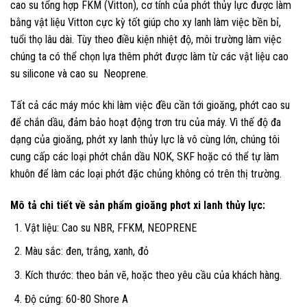
cao su tổng hợp FKM (Vitton), cơ tính của phớt thủy lực được làm
bằng vật liệu Vitton cực kỳ tốt giúp cho xy lanh làm việc bền bỉ,
tuổi thọ lâu dài. Tùy theo điều kiện nhiệt độ, môi trường làm việc
chúng ta có thể chọn lựa thêm phớt được làm từ các vật liệu cao
su silicone và cao su Neoprene.
Tất cả các máy móc khi làm việc đều cần tới gioăng, phớt cao su
để chắn dầu, đảm bảo hoạt động trơn tru của máy. Vì thế độ đa
dạng của gioăng, phớt xy lanh thủy lực là vô cùng lớn, chúng tôi
cung cấp các loại phớt chắn dầu NOK, SKF hoặc có thể tự làm
khuôn để làm các loại phớt đặc chủng không có trên thị trường.
Mô tả chi tiết về sản phẩm gioăng phơt xi lanh thủy lực:
Vật liệu: Cao su NBR, FFKM, NEOPRENE
Màu sắc: đen, trắng, xanh, đỏ
Kích thước: theo bản vẽ, hoặc theo yêu cầu của khách hàng.
Độ cứng: 60-80 Shore A