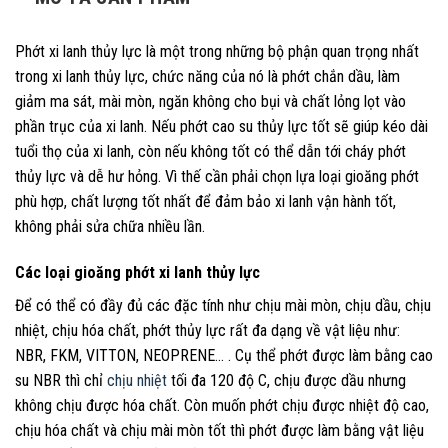
Phớt xi lanh thủy lực là một trong những bộ phận quan trọng nhất
trong xi lanh thủy lực, chức năng của nó là phớt chắn dầu, làm
giảm ma sát, mài mòn, ngăn không cho bụi và chất lỏng lọt vào
phần trục của xi lanh. Nếu phớt cao su thủy lực tốt sẽ giúp kéo dài
tuổi thọ của xi lanh, còn nếu không tốt có thể dẫn tới cháy phớt
thủy lực và dễ hư hỏng. Vì thế cần phải chọn lựa loại gioăng phớt
phù hợp, chất lượng tốt nhất để đảm bảo xi lanh vận hành tốt,
không phải sửa chữa nhiều lần.
Các loại gioăng phớt xi lanh thủy lực
Để có thể có đầy đủ các đặc tính như chịu mài mòn, chịu dầu, chịu
nhiệt, chịu hóa chất, phớt thủy lực rất đa dạng về vật liệu như:
NBR, FKM, VITTON, NEOPRENE… . Cụ thể phớt được làm bằng cao
su NBR thì chỉ
chịu nhiệt
tối đa 120 độ C, chịu được dầu nhưng
không chịu được hóa chất. Còn muốn phớt chịu được nhiệt độ cao,
chịu hóa chất và chịu mài mòn tốt thì phớt được làm bằng vật liệu