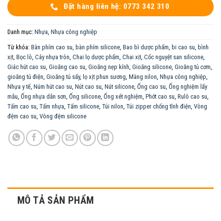
Đặt hàng liên hệ: 0773 342 310
Danh mục:
Nhựa
,
Nhựa công nghiệp
Từ khóa:
Bàn phím cao su
,
bàn phím silicone
,
Bao bì dược phẩm
,
bi cao su
,
bình
xịt
,
Bọc lô
,
Cây nhựa tròn
,
Chai lọ dược phẩm
,
Chai xịt
,
Cốc nguyệt san silicone
,
Giác hút cao su
,
Gioăng cao su
,
Gioăng nẹp kính
,
Gioăng silicone
,
Gioăng tủ cơm
,
gioăng tủ điện
,
Gioăng tủ sấy
,
lọ xịt phun sương
,
Màng nilon
,
Nhựa công nghiệp
,
Nhựa y tế
,
Núm hút cao su
,
Nút cao su
,
Nút silicone
,
Ống cao su
,
Ống nghiệm lấy
mẫu
,
Ống nhựa dẫn sơn
,
Ống silicone
,
Ống xét nghiệm
,
Phớt cao su
,
Rulô cao su
,
Tấm cao su
,
Tấm nhựa
,
Tấm silicone
,
Túi nilon
,
Túi zipper chống tĩnh điện
,
Vòng
đệm cao su
,
Vòng đệm silicone
MÔ TẢ SẢN PHẨM