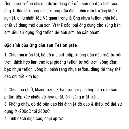
Ống nhựa teflon chuyên được dùng để dẫn sơn do đặc tính của
ống Teflon là không dính, không dẫn điện, chịu môi trường khắc
nghiệt, chịu nhiệt tốt. Và quan trọng là Ống nhựa teflon chịu hóa
chất và dung môi của sơn. Vì thế các loại ống dùng cho súng bắn
sơn đều sử dụng ống teflon để bắn sơn lên sản phẩm.
Đặc tính của Ống dẫn sơn Teflon ptfe
1. Chịu mài mòn tốt, hệ số ma sát thấp, không cần dầu mỡ, tự bôi
trơn: thích hợp làm các loại gioăng teflon tự bôi trơn, vòng đệm,
bạc nhựa teflon, vòng bi, bánh răng nhụa teflon…dùng để thay thế
các chi tiết kim loại.
2. Chịu hóa chất, kháng ozone, tia cựa tím phù hợp làm các sản
phẩm tiếp xúc nhiều với hóa chất, ánh sáng mặt trời…
3. Không cháy, có độ bền cao khi ở nhiệt độ cao & thấp, có thể sử
dụng ở -200oC tới 260oC
4. Tính cách điện cao, chịu áp tốt