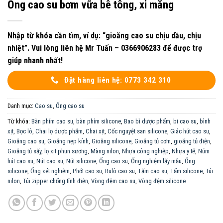
Ống cao su bơm vữa bê tông, xi măng
Nhập từ khóa cần tìm, ví dụ: “gioăng cao su chịu dầu, chịu
nhiệt”. Vui lòng liên hệ Mr Tuấn – 0366906283 để được trợ
giúp nhanh nhất!
Đặt hàng liên hệ: 0773 342 310
Danh mục:
Cao su
,
Ống cao su
Từ khóa:
Bàn phím cao su
,
bàn phím silicone
,
Bao bì dược phẩm
,
bi cao su
,
bình
xịt
,
Bọc lô
,
Chai lọ dược phẩm
,
Chai xịt
,
Cốc nguyệt san silicone
,
Giác hút cao su
,
Gioăng cao su
,
Gioăng nẹp kính
,
Gioăng silicone
,
Gioăng tủ cơm
,
gioăng tủ điện
,
Gioăng tủ sấy
,
lọ xịt phun sương
,
Màng nilon
,
Nhựa công nghiệp
,
Nhựa y tế
,
Núm
hút cao su
,
Nút cao su
,
Nút silicone
,
Ống cao su
,
Ống nghiệm lấy mẫu
,
Ống
silicone
,
Ống xét nghiệm
,
Phớt cao su
,
Rulô cao su
,
Tấm cao su
,
Tấm silicone
,
Túi
nilon
,
Túi zipper chống tĩnh điện
,
Vòng đệm cao su
,
Vòng đệm silicone