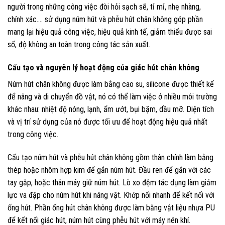
người trong những công việc đòi hỏi sạch sẽ, tỉ mỉ, nhẹ nhàng,
chính xác…. sử dụng núm hút và phễu hút chân không góp phần
mang lại hiệu quả công việc, hiệu quả kinh tế, giảm thiểu được sai
số, độ không an toàn trong công tác sản xuất.
Cấu tạo và nguyên lý hoạt động của giác hút chân không
Núm hút chân không được làm bằng cao su, silicone được thiết kế
để nâng và di chuyển đồ vật, nó có thể làm việc ở nhiều môi trường
khác nhau: nhiệt độ nóng, lạnh, ẩm ướt, bụi bặm, dầu mỡ. Diện tích
và vị trí sử dụng của nó được tối ưu để hoạt động hiệu quả nhất
trong công việc.
Cấu tạo núm hút và phễu hút chân không gồm thân chính làm bằng
thép hoặc nhôm hợp kim để gắn núm hút. Đầu ren để gắn với các
tay gắp, hoặc thân máy giữ núm hút. Lò xo đệm tác dụng làm giảm
lực va đập cho núm hút khi nâng vật. Khớp nối nhanh để kết nối với
ống hút. Phần ống hút chân không được làm bằng vật liệu nhựa PU
để kết nối giác hút, núm hút cùng phễu hút với máy nén khí.