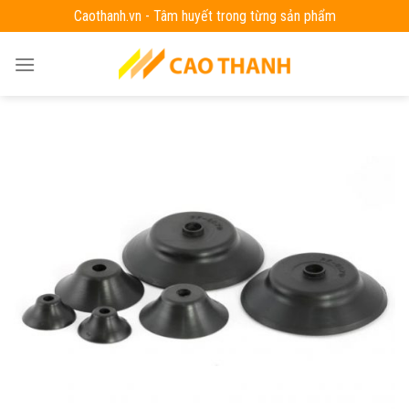
Skip
Caothanh.vn - Tâm huyết trong từng sản phẩm
to
content