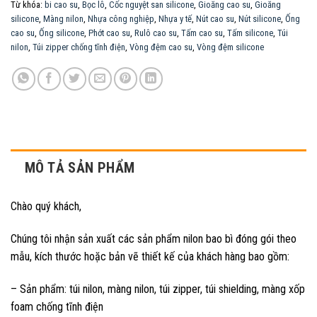
Từ khóa:
bi cao su
,
Bọc lô
,
Cốc nguyệt san silicone
,
Gioăng cao su
,
Gioăng
silicone
,
Màng nilon
,
Nhựa công nghiệp
,
Nhựa y tế
,
Nút cao su
,
Nút silicone
,
Ống
cao su
,
Ống silicone
,
Phớt cao su
,
Rulô cao su
,
Tấm cao su
,
Tấm silicone
,
Túi
nilon
,
Túi zipper chống tĩnh điện
,
Vòng đệm cao su
,
Vòng đệm silicone
MÔ TẢ SẢN PHẨM
Chào quý khách,
Chúng tôi nhận sản xuất các sản phẩm nilon bao bì đóng gói theo
mẫu, kích thước hoặc bản vẽ thiết kế của khách hàng bao gồm:
– Sản phẩm: túi nilon, màng nilon, túi zipper, túi shielding, màng xốp
foam chống tĩnh điện