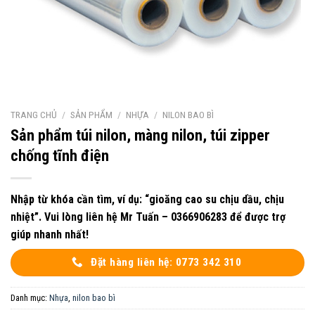
TRANG CHỦ
/
SẢN PHẨM
/
NHỰA
/
NILON BAO BÌ
Sản phẩm túi nilon, màng nilon, túi zipper
chống tĩnh điện
Nhập từ khóa cần tìm, ví dụ: “gioăng cao su chịu dầu, chịu
nhiệt”. Vui lòng liên hệ Mr Tuấn – 0366906283 để được trợ
giúp nhanh nhất!
Đặt hàng liên hệ: 0773 342 310
Danh mục:
Nhựa
,
nilon bao bì