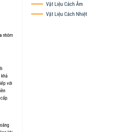
Vật Liệu Cách Âm
Vật Liệu Cách Nhiệt
ữa nhôm
nh
g khả
iếp với
bền
 cấp.
ioăng