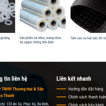
 gioăng
Sản phẩm túi nilon, màng nilon,
Tấm cao su trải sàn, lót s
túi zipper chống tĩnh điện
 tin liên hệ
Liên kết nhanh
y TNHH Thương mại & Sản
Hướng dẫn đặt hàng
ao Thanh
Chính sách thanh toá
 chỉ: 133 An Xá, Phúc Xá, Ba Đình,
Chính sách bảo hành