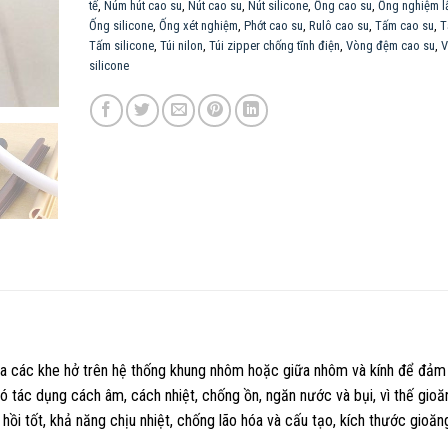
tế
,
Núm hút cao su
,
Nút cao su
,
Nút silicone
,
Ống cao su
,
Ống nghiệm l
Ống silicone
,
Ống xét nghiệm
,
Phớt cao su
,
Rulô cao su
,
Tấm cao su
,
T
Tấm silicone
,
Túi nilon
,
Túi zipper chống tĩnh điện
,
Vòng đệm cao su
,
V
silicone
a các khe hở trên hệ thống khung nhôm hoặc giữa nhôm và kính để đảm
tác dụng cách âm, cách nhiệt, chống ồn, ngăn nước và bụi, vì thế gio
ồi tốt, khả năng chịu nhiệt, chống lão hóa và cấu tạo, kích thước gioăn