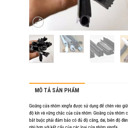
MÔ TẢ SẢN PHẨM
Gioăng cửa nhôm xingfa được sử dụng để chèn vào giữ
độ kín và vững chắc của cửa nhôm. Gioăng cửa nhôm có 
bắt buộc phải đảm bảo có đủ độ căng, dai, biên độ đàn h
phù hợp với kết cấu của các loại cửa nhôm xingfa.