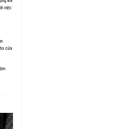
ộng khi
ới việc
n.
cho cửa
hôm