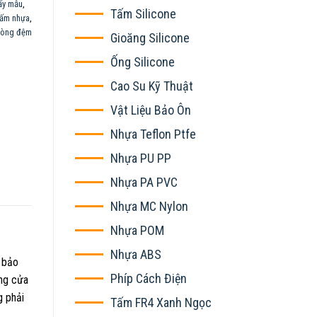
ấy mẫu
,
Tấm Silicone
ấm nhựa
,
òng đệm
Gioăng Silicone
Ống Silicone
Cao Su Kỹ Thuật
Vật Liệu Bảo Ôn
Nhựa Teflon Ptfe
Nhựa PU PP
Nhựa PA PVC
Nhựa MC Nylon
Nhựa POM
Nhựa ABS
 bảo
Phíp Cách Điện
ăng cửa
g phải
Tấm FR4 Xanh Ngọc