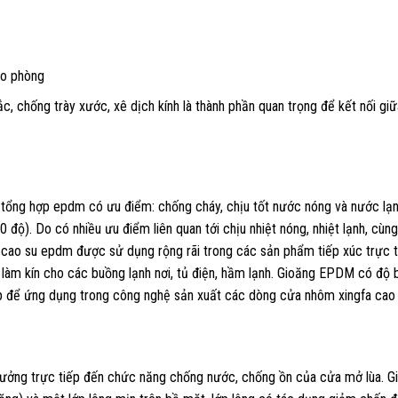
ào phòng
c, chống trày xước, xê dịch kính là thành phần quan trọng để kết nối gi
 tổng hợp epdm có ưu điểm: chống cháy, chịu tốt nước nóng và nước lạ
 độ). Do có nhiều ưu điểm liên quan tới chịu nhiệt nóng, nhiệt lạnh, cùn
g cao su epdm được sử dụng rộng rãi trong các sản phẩm tiếp xúc trực t
làm kín cho các buồng lạnh nơi, tủ điện, hầm lạnh. Gioăng EPDM có độ 
 hợp để ứng dụng trong công nghệ sản xuất các dòng cửa nhôm xingfa cao
h hưởng trực tiếp đến chức năng chống nước, chống ồn của cửa mở lùa. G