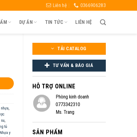
Liên hệ
0366906283
HẨM
DỰ ÁN
TIN TỨC
LIÊN HỆ
TẢI CATALOG
TƯ VẤN & BÁO GIÁ
HỖ TRỢ ONLINE
Phòng kinh doanh
0773342310
 nhựa
,
Ms. Trang
ược
 su
,
ng tủ
SẢN PHẨM
Nhựa y