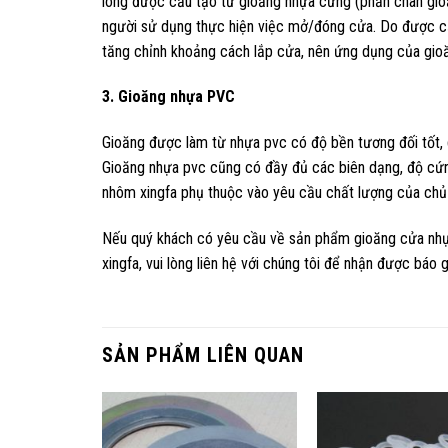
lông được cấu tạo từ gioăng nhựa cứng (phần chân gioă
người sử dụng thực hiện việc mở/đóng cửa. Do được cấu
tăng chỉnh khoảng cách lắp cửa, nên ứng dụng của gioăn
3. Gioăng nhựa PVC
Gioăng được làm từ nhựa pvc có độ bền tương đối tốt, g
Gioăng nhựa pvc cũng có đầy đủ các biên dạng, độ cứn
nhôm xingfa phụ thuộc vào yêu cầu chất lượng của chủ
Nếu quý khách có yêu cầu về sản phẩm gioăng cửa nhự
xingfa, vui lòng liên hệ với chúng tôi để nhận được báo g
SẢN PHẨM LIÊN QUAN