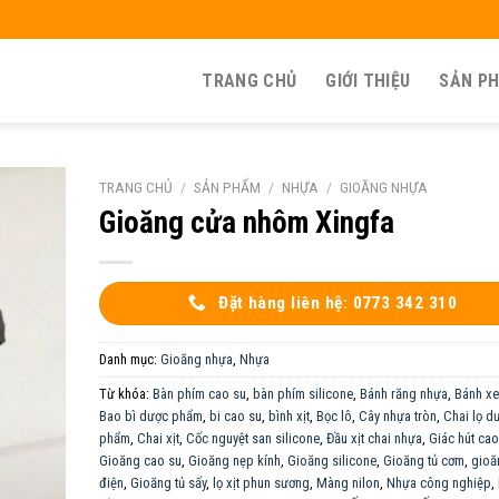
TRANG CHỦ
GIỚI THIỆU
SẢN P
TRANG CHỦ
/
SẢN PHẨM
/
NHỰA
/
GIOĂNG NHỰA
Gioăng cửa nhôm Xingfa
Đặt hàng liên hệ: 0773 342 310
Danh mục:
Gioăng nhựa
,
Nhựa
Từ khóa:
Bàn phím cao su
,
bàn phím silicone
,
Bánh răng nhựa
,
Bánh xe
Bao bì dược phẩm
,
bi cao su
,
bình xịt
,
Bọc lô
,
Cây nhựa tròn
,
Chai lọ d
phẩm
,
Chai xịt
,
Cốc nguyệt san silicone
,
Đầu xịt chai nhựa
,
Giác hút cao
Gioăng cao su
,
Gioăng nẹp kính
,
Gioăng silicone
,
Gioăng tủ cơm
,
gioă
điện
,
Gioăng tủ sấy
,
lọ xịt phun sương
,
Màng nilon
,
Nhựa công nghiệp
,