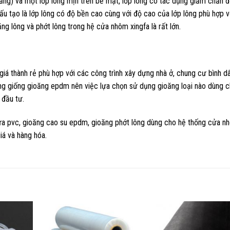
ng) và một lớp lông mịn trên bề mặt, lớp lông có tác dụng giảm chấn đ
 tạo là lớp lông có độ bền cao cùng với độ cao của lớp lông phù hợp v
g lông và phớt lông trong hệ cửa nhôm xingfa là rất lớn.
iá thành rẻ phù hợp với các công trình xây dựng nhà ở, chung cư bình dâ
g giống gioăng epdm nên việc lựa chọn sử dụng gioăng loại nào dùng 
 đầu tư.
a pvc, gioăng cao su epdm, gioăng phớt lông dùng cho hệ thống cửa n
iá và hàng hóa.