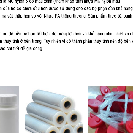
ọi là MC nylon 6 có màu xanh (tham khảo tấm nhựa MC nylon màu
ần của nó có chứa dầu nên được sử dụng cho các bộ phận cần khả năng
ố ma sát thấp hơn so với Nhựa PA thông thường. Sản phẩm thực tế: bánh
 có độ bền cơ học tốt hơn, độ cứng lớn hơn và khả năng chịu nhiệt và c
thủy tinh ở bên trong. Tuy nhiên vì có thành phần thủy tinh nên độ bền 
c chi tiết dễ gia công.