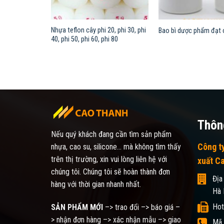
ày 5mm,
Nhựa teflon cây phi 20, phi 30, phi
Bao bì dược phẩm đạt
m, 50mm,
40, phi 50, phi 60, phi 80
Thông
Nếu quý khách đang cần tìm sản phẩm
Công t
nhựa, cao su, silicone... mà không tìm thấy
trên thị trường, xin vui lòng liên hệ với
xuất C
chúng tôi. Chúng tôi sẽ hoàn thành đơn
Địa
hàng với thời gian nhanh nhất.
Hà 
Hot
SẢN PHẨM MỚI
–> trao đổi –> báo giá –
> nhận đơn hàng –> xác nhận mẫu –> giao
Mã 