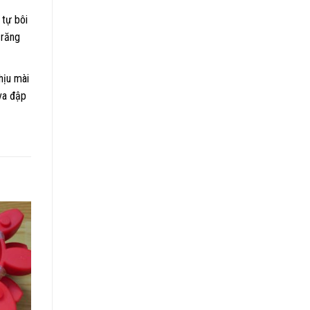
 tự bôi
 răng
hịu mài
va đập