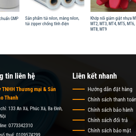
Sản phẩm túi nilon, màng nilon,
Khớp nối giảm giật nhựa M
 chuẩn GMP
túi zipper chống tĩnh điện
MT2, MT3, MT4, MT5, MT6,
MT8, MT9
 tin liên hệ
Liên kết nhanh
y TNHH Thương mại & Sản
Hướng dẫn đặt hàng
ao Thanh
Chính sách thanh toá
 chỉ: 133 An Xá, Phúc Xá, Ba Đình,
Chính sách bảo hành
Nội
Chính sách đổi trả
line: 0773342310
Chính sách bảo mật
số thuế: 0109574299