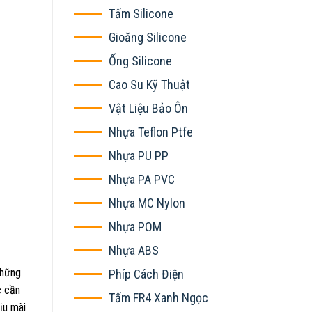
Tấm Silicone
Gioăng Silicone
Ống Silicone
Cao Su Kỹ Thuật
Vật Liệu Bảo Ôn
Nhựa Teflon Ptfe
Nhựa PU PP
Nhựa PA PVC
Nhựa MC Nylon
Nhựa POM
Nhựa ABS
Những
Phíp Cách Điện
c cần
Tấm FR4 Xanh Ngọc
ịu mài