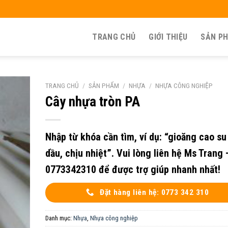
TRANG CHỦ
GIỚI THIỆU
SẢN P
TRANG CHỦ
/
SẢN PHẨM
/
NHỰA
/
NHỰA CÔNG NGHIỆP
Cây nhựa tròn PA
Nhập từ khóa cần tìm, ví dụ: “gioăng cao su
dầu, chịu nhiệt”. Vui lòng liên hệ Ms Trang 
0773342310 để được trợ giúp nhanh nhất!
Đặt hàng liên hệ: 0773 342 310
Danh mục:
Nhựa
,
Nhựa công nghiệp