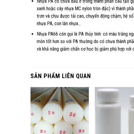
Nhựa PA có chứa dầu ở trong thành phần cấu tạo g
xanh hoặc cây nhựa MC nylon tròn đặc) vì thành ph
trơn và chịu được tải cao, chuyển động chậm, hệ s
nhựa PA, con lăn nhựa…
Nhựa PA66 còn gọi là PA thủy tinh: có màu trắng ngà
mòn tốt hơn so với PA thường do có chưa thành phần 
và khả năng giảm chấn cơ học bị giảm phù hợp với cá
SẢN PHẨM LIÊN QUAN