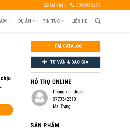
Liên hệ
0366906283
HẨM
DỰ ÁN
TIN TỨC
LIÊN HỆ
TẢI CATALOG
TƯ VẤN & BÁO GIÁ
 chịu
HỖ TRỢ ONLINE
–
Phòng kinh doanh
0773342310
Ms. Trang
SẢN PHẨM